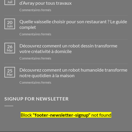
Juil
d’Avray pour tous travaux
sur
Commentaires fermés
Artisan
qualifié
Quelle vaisselle choisir pour son restaurant ? Le guide
20
disponible
Juin
complet
avec
sur
Commentaires fermés
couvreur
Quelle
à
vaisselle
Découvrez comment un robot dessin transforme
Ville-
26
choisir
d’Avray
Mar
votre créativité à domicile
pour
pour
sur
Commentaires fermés
son
tous
Découvrez
restaurant
travaux
comment
Découvrez comment un robot humanoïde transforme
?
25
un
Le
Mar
notre quotidien à la maison
robot
guide
sur
Commentaires fermés
dessin
complet
Découvrez
transforme
comment
votre
un
SIGNUP FOR NEWSLETTER
créativité
robot
à
humanoïde
domicile
transforme
Block
"footer-newsletter-signup"
not found
notre
quotidien
à