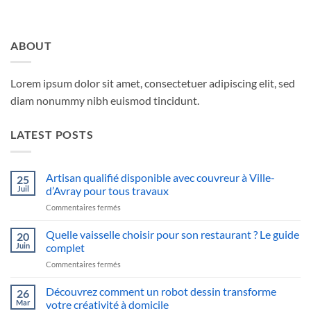
ABOUT
Lorem ipsum dolor sit amet, consectetuer adipiscing elit, sed
diam nonummy nibh euismod tincidunt.
LATEST POSTS
Artisan qualifié disponible avec couvreur à Ville-
25
Juil
d’Avray pour tous travaux
sur
Commentaires fermés
Artisan
qualifié
Quelle vaisselle choisir pour son restaurant ? Le guide
20
disponible
Juin
complet
avec
sur
Commentaires fermés
couvreur
Quelle
à
vaisselle
Découvrez comment un robot dessin transforme
Ville-
26
choisir
d’Avray
Mar
votre créativité à domicile
pour