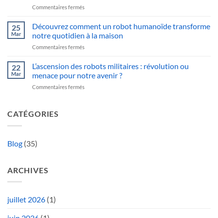
pour
sur
Commentaires fermés
son
tous
Découvrez
restaurant
travaux
comment
Découvrez comment un robot humanoïde transforme
?
25
un
Le
Mar
notre quotidien à la maison
robot
guide
sur
Commentaires fermés
dessin
complet
Découvrez
transforme
comment
L’ascension des robots militaires : révolution ou
votre
22
un
créativité
Mar
menace pour notre avenir ?
robot
à
sur
Commentaires fermés
humanoïde
domicile
L’ascension
transforme
des
notre
robots
CATÉGORIES
quotidien
militaires
à
:
la
révolution
maison
Blog
(35)
ou
menace
pour
ARCHIVES
notre
avenir
?
juillet 2026
(1)
juin 2026
(1)