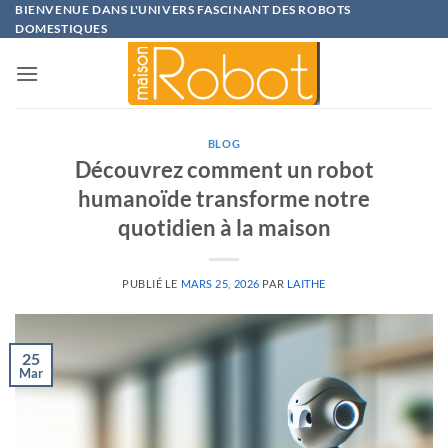
Passer
BIENVENUE DANS L'UNIVERS FASCINANT DES ROBOTS
DOMESTIQUES
au
contenu
BLOG
Découvrez comment un robot
humanoïde transforme notre
quotidien à la maison
PUBLIÉ LE
MARS 25, 2026
PAR
LAITHE
25
Mar